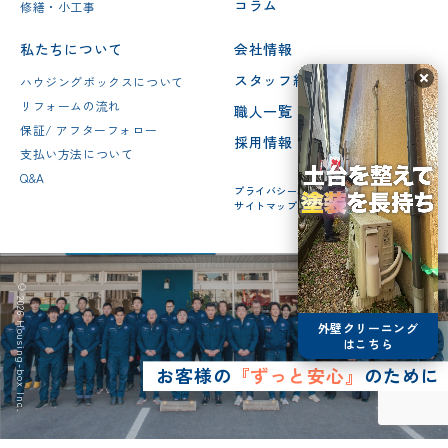
コラム
修繕・小工事
私たちについて
会社情報
スタッフ紹介
ハウジングボックスについて
リフォームの流れ
職人一覧
保証/ アフターフォロー
採用情報
支払い方法について
Q&A
プライバシーポリシー
サイトマップ
© 2026 Housing-box Inc.
外壁クリーニング
はこちら
お客様の
『ずっと安心』
のために