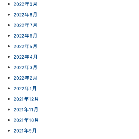
ス
約
2022年9月
について
お客様の
バスルー
2022年8月
ム
声
リフォー
2022年7月
来
ムの流れ
洗面化粧
店
NEWS＆
2022年6月
台
予
ブログ
保証/
2022年5月
約
アフター
トイレ
フォロー
2022年4月
社長ブロ
外壁・屋
グ
2022年3月
支払い方
根塗装
メ
法
ー
2022年2月
について
LDK リフ
『ずっと
ル
ォーム
2022年1月
安心』通
で
Q&A
信
相
2021年12月
増改築・
談
減築・
会社情報
2021年11月
リノベー
コラム
ション
2021年10月
会社概要
イ
2021年9月
修繕・小
ベ
スタッフ
工事