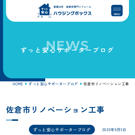
コ
ナ
ン
ビ
テ
ゲ
ン
ー
ツ
シ
へ
ョ
NEWS
ス
ン
ずっと安心サポーターブログ
キ
に
ッ
移
プ
動
HOME
ずっと安心サポーターブログ
佐倉市リノベーション工事
佐倉市リノベーション工事
ずっと安心サポーターブログ
2020年9月5日