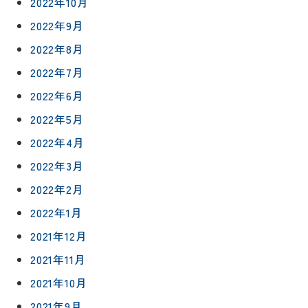
2022年10月
キッチン
ス
約
2022年9月
について
お客様の
バスルー
ム
声
2022年8月
リフォー
来
2022年7月
ムの流れ
洗面化粧
店
NEWS＆
台
2022年6月
予
ブログ
保証/
約
アフター
トイレ
2022年5月
フォロー
社長ブロ
2022年4月
外壁・屋
グ
支払い方
根塗装
メ
2022年3月
法
ー
について
LDK リフ
2022年2月
『ずっと
ル
ォーム
安心』通
で
2022年1月
Q&A
信
相
増改築・
2021年12月
談
減築・
会社情報
リノベー
2021年11月
コラム
ション
会社概要
2021年10月
イ
修繕・小
2021年9月
ベ
スタッフ