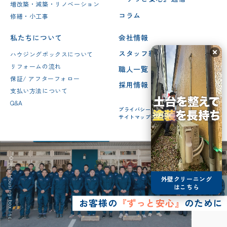
増改築・減築・リノベーション
コラム
修繕・小工事
私たちについて
会社情報
スタッフ紹介
ハウジングボックスについて
リフォームの流れ
職人一覧
保証/ アフターフォロー
採用情報
支払い方法について
Q&A
プライバシーポリシー
サイトマップ
© 2026 Housing-box Inc.
外壁クリーニング
はこちら
お客様の
『ずっと安心』
のために