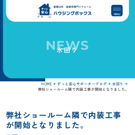
コ
ナ
ン
ビ
テ
ゲ
ン
ー
ツ
シ
へ
ョ
NEWS
ス
ン
水回り
キ
に
ッ
移
プ
動
HOME
ずっと安心サポーターブログ
水回り
弊社ショールーム隣で内装工事が開始となりました。
弊社ショールーム隣で内装工事
が開始となりました。