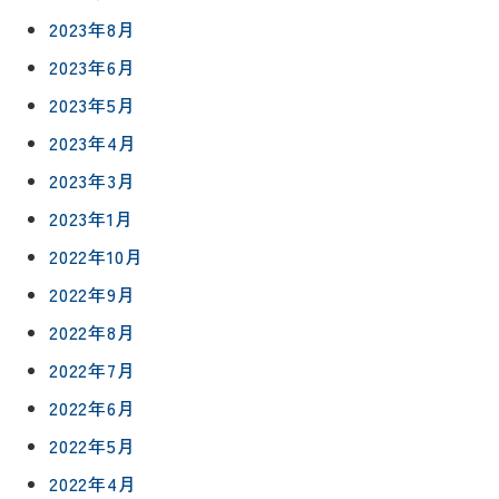
リフォー
イベント
私たちに
2023年8月
相
ムメニュ
情報
ついて
2023年6月
談
ー
会
ハウジン
2023年5月
施工事例
予
グボック
キッチン
2023年4月
ス
約
について
お客様の
バスルー
2023年3月
ム
声
リフォー
2023年1月
来
ムの流れ
洗面化粧
店
2022年10月
NEWS＆
台
予
ブログ
保証/
2022年9月
約
アフター
トイレ
2022年8月
フォロー
社長ブロ
外壁・屋
2022年7月
グ
支払い方
根塗装
メ
法
2022年6月
ー
について
LDK リフ
『ずっと
ル
2022年5月
ォーム
安心』通
で
Q&A
2022年4月
信
相
増改築・