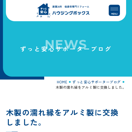
コ
ナ
ン
ビ
テ
ゲ
ン
ー
ツ
シ
へ
ョ
NEWS
ス
ン
ずっと安心サポーターブログ
キ
に
ッ
移
プ
動
HOME
ずっと安心サポーターブログ
木製の濡れ縁をアルミ製に交換しました。
木製の濡れ縁をアルミ製に交換
しました。