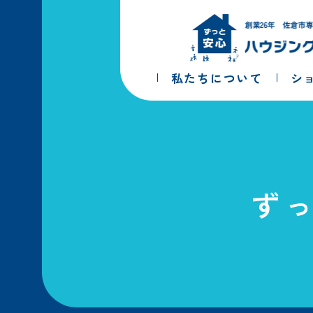
コ
ナ
ン
ビ
テ
ゲ
ン
ー
ツ
シ
私たちについて
シ
へ
ョ
ス
ン
キ
に
ッ
移
プ
動
ず