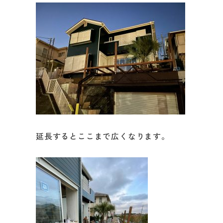
リフォームメニュ
キッチン
バスルーム
洗面化粧台
延長するとここまで広くなります。
トイレ
外壁・屋根塗装
LDK リフォーム
増改築・減築・
リノ