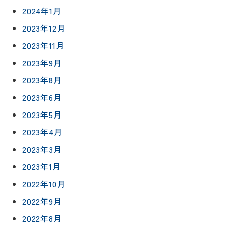
ム
声
2024年1月
リフォー
来
ムの流れ
洗面化粧
2023年12月
店
NEWS＆
台
予
2023年11月
ブログ
保証/
約
アフター
トイレ
2023年9月
フォロー
社長ブロ
外壁・屋
2023年8月
グ
支払い方
根塗装
メ
2023年6月
法
ー
について
LDK リフ
『ずっと
ル
2023年5月
ォーム
安心』通
で
Q&A
2023年4月
信
相
増改築・
2023年3月
談
減築・
会社情報
リノベー
コラム
2023年1月
ション
会社概要
2022年10月
イ
修繕・小
ベ
スタッフ
2022年9月
工事
紹介
ン
2022年8月
ト