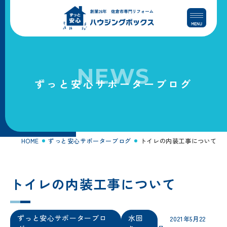
コ
ナ
ン
ビ
テ
ゲ
ン
ー
ツ
シ
へ
ョ
NEWS
ス
ン
ずっと安心サポーターブログ
キ
に
ッ
移
プ
動
HOME
ずっと安心サポーターブログ
トイレの内装工事について
トイレの内装工事について
ずっと安心サポーターブロ
水回
2021年5月22