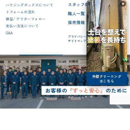
スタッフ紹介
ハウジングボックスについて
リフォームの流れ
職人一覧
保証/ アフターフォロー
採用情報
支払い方法について
Q&A
プライバシーポリシー
サイトマップ
© 2026 Housing-box Inc.
外壁クリーニング
はこちら
お客様の
『ずっと安心』
のために
0120-75-4152
営業時間8:30~17:00