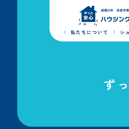
コ
ナ
ン
ビ
テ
ゲ
ン
ー
ツ
シ
私たちについて
シ
へ
ョ
ス
ン
キ
に
ッ
移
プ
動
ず