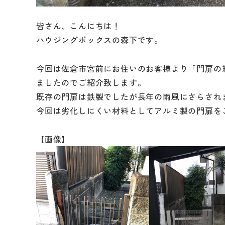
皆さん、こんにちは！
ハウジングボックスの森下です。
今回は佐倉市宮前にお住いのお客様より「門扉の
リフォームメニュ
ましたのでご紹介致します。
キッチン
既存の門扉は鉄製でしたが長年の雨風にさらされ
今回は劣化しにくい材料としてアルミ製の門扉を
バスルーム
洗面化粧台
【画像】
トイレ
外壁・屋根塗装
LDK リフォーム
増改築・減築・
リノ