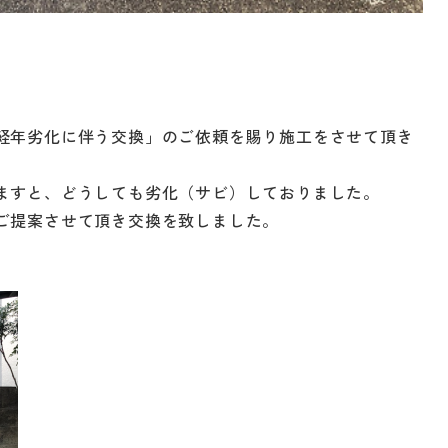
経年劣化に伴う交換」のご依頼を賜り施工をさせて頂き
ー
イベント情報
私たち
ハウジ
ますと、どうしても劣化（サビ）しておりました。
施工事例
ご提案させて頂き交換を致しました。
リフォ
お客様の声
保証/
NEWS＆ブログ
支払い
Q&A
社長ブログ
会社情
『ずっと安心』通信
ベーション
会社概