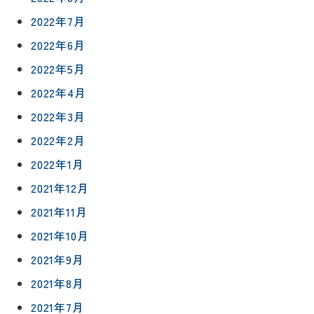
について
お客様の
バスルー
2022年7月
ム
声
リフォー
来
2022年6月
ムの流れ
洗面化粧
店
NEWS＆
台
2022年5月
予
ブログ
保証/
約
アフター
2022年4月
トイレ
フォロー
社長ブロ
2022年3月
外壁・屋
グ
支払い方
根塗装
メ
2022年2月
法
ー
2022年1月
について
LDK リフ
『ずっと
ル
ォーム
安心』通
2021年12月
で
Q&A
信
相
増改築・
2021年11月
談
減築・
会社情報
2021年10月
リノベー
コラム
ション
2021年9月
会社概要
イ
修繕・小
2021年8月
ベ
スタッフ
工事
紹介
ン
2021年7月