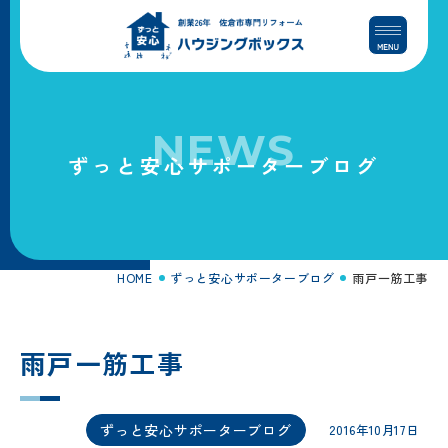
コ
ナ
ン
ビ
テ
ゲ
ン
ー
ツ
シ
へ
ョ
NEWS
ス
ン
ずっと安心サポーターブログ
キ
に
ッ
移
プ
動
HOME
ずっと安心サポーターブログ
雨戸一筋工事
雨戸一筋工事
ずっと安心サポーターブログ
2016年10月17日