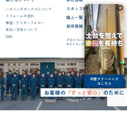
スタッフ紹介
ハウジングボックスについて
リフォームの流れ
職人一覧
保証/ アフターフォロー
採用情報
支払い方法について
Q&A
プライバシーポリシー
サイトマップ
© 2026 Housing-box Inc.
外壁クリーニング
はこちら
お客様の
『ずっと安心』
のために
0120-75-4152