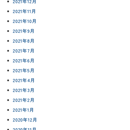
約
アフター
2021年12月
トイレ
フォロー
社長ブロ
2021年11月
外壁・屋
グ
支払い方
根塗装
メ
2021年10月
法
ー
2021年9月
について
LDK リフ
『ずっと
ル
ォーム
安心』通
2021年8月
で
Q&A
信
相
増改築・
2021年7月
談
減築・
会社情報
2021年6月
リノベー
コラム
ション
2021年5月
会社概要
イ
修繕・小
2021年4月
ベ
スタッフ
工事
紹介
ン
2021年3月
ト
2021年2月
職人一覧
予
2021年1月
約
採用情報
2020年12月
0120-
2020年11月