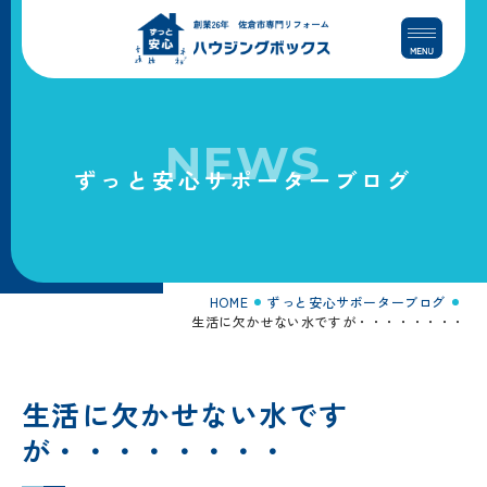
コ
ナ
ン
ビ
テ
ゲ
ン
ー
ツ
シ
へ
ョ
NEWS
ス
ン
ずっと安心サポーターブログ
キ
に
ッ
移
プ
動
HOME
ずっと安心サポーターブログ
生活に欠かせない水ですが・・・・・・・・
生活に欠かせない水です
が・・・・・・・・