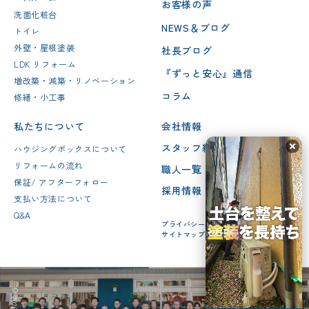
お客様の声
洗面化粧台
NEWS＆ブログ
トイレ
外壁・屋根塗装
社長ブログ
LDK リフォーム
『ずっと安心』通信
増改築・減築・リノベーション
コラム
修繕・小工事
私たちについて
会社情報
スタッフ紹介
ハウジングボックスについて
リフォームの流れ
職人一覧
保証/ アフターフォロー
採用情報
支払い方法について
Q&A
プライバシーポリシー
サイトマップ