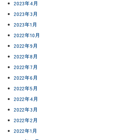
2023年4月
2023年3月
2023年1月
2022年10月
2022年9月
2022年8月
リフォー
イベント
私たちに
相
2022年7月
ムメニュ
情報
ついて
談
ー
2022年6月
会
ハウジン
施工事例
2022年5月
予
グボック
キッチン
ス
約
2022年4月
について
お客様の
バスルー
2022年3月
ム
声
リフォー
来
2022年2月
ムの流れ
洗面化粧
店
NEWS＆
台
2022年1月
予
ブログ
保証/