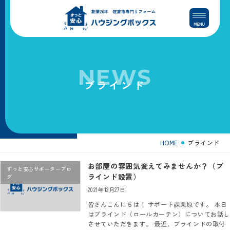
コ
ナ
ン
ビ
テ
ゲ
ン
ー
ツ
シ
へ
ョ
NEWS
ス
ン
ブラインド
キ
に
ッ
移
プ
動
HOME
ブラインド
お部屋の雰囲気変えてみませんか？（ブ
ずっと安心サポーターブロ
ラインド設置）
グ
2021年12月27日
皆さんこんにちは！ サポート課栗原です。 本日
はブラインド（ロールカーテン）についてお話し
させていただきます。 最近、ブラインドの取付