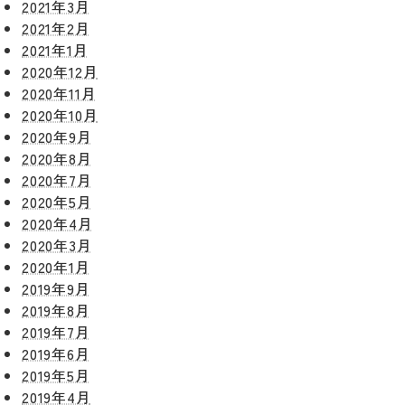
2021年3月
施工事例
予
グボック
キッチン
2021年2月
ス
約
2021年1月
について
お客様の
バスルー
2020年12月
ム
声
リフォー
2020年11月
来
ムの流れ
洗面化粧
2020年10月
店
NEWS＆
台
2020年9月
予
ブログ
保証/
2020年8月
約
アフター
トイレ
2020年7月
フォロー
社長ブロ
2020年5月
外壁・屋
グ
支払い方
2020年4月
根塗装
メ
法
2020年3月
ー
について
LDK リフ
2020年1月
『ずっと
ル
ォーム
2019年9月
安心』通
で
Q&A
2019年8月
信
相
増改築・
2019年7月
談
減築・
会社情報
2019年6月
リノベー
コラム
ション
2019年5月
会社概要
2019年4月
イ