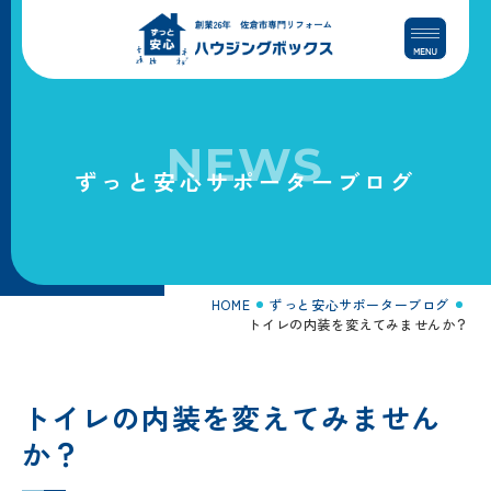
コ
ナ
ン
ビ
テ
ゲ
ン
ー
ツ
シ
へ
ョ
NEWS
ス
ン
ずっと安心サポーターブログ
キ
に
ッ
移
プ
動
HOME
ずっと安心サポーターブログ
トイレの内装を変えてみませんか？
トイレの内装を変えてみません
か？