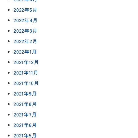
リフォー
来
2022年5月
ムの流れ
洗面化粧
店
NEWS＆
台
2022年4月
予
ブログ
保証/
約
アフター
2022年3月
トイレ
フォロー
社長ブロ
2022年2月
外壁・屋
グ
支払い方
根塗装
メ
2022年1月
法
ー
2021年12月
について
LDK リフ
『ずっと
ル
ォーム
安心』通
2021年11月
で
Q&A
信
相
増改築・
2021年10月
談
減築・
会社情報
2021年9月
リノベー
コラム
ション
2021年8月
会社概要
イ
修繕・小
2021年7月
ベ
スタッフ
工事
紹介
ン
2021年6月
ト
2021年5月
職人一覧