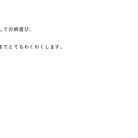
しての柄選び、
ー
イベント情報
私たち
までとてもわくわくします。
ハウジ
施工事例
リフォ
お客様の声
保証/
NEWS＆ブログ
支払い
Q&A
社長ブログ
会社情
『ずっと安心』通信
ベーション
会社概