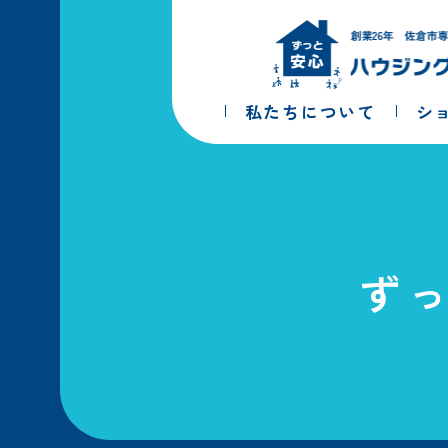
コ
ナ
ン
ビ
テ
ゲ
ン
ー
ツ
シ
私たちについて
シ
へ
ョ
ス
ン
キ
に
ッ
移
プ
動
ず