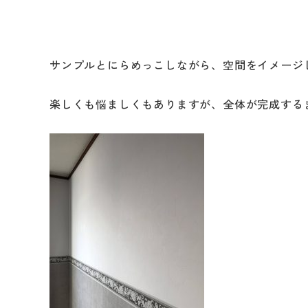
サンプルとにらめっこしながら、空間をイメージ
リフォームメニュ
楽しくも悩ましくもありますが、全体が完成する
キッチン
バスルーム
洗面化粧台
トイレ
外壁・屋根塗装
LDK リフォーム
増改築・減築・
リノ