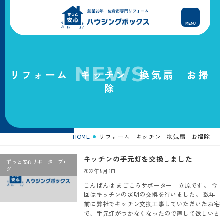
コ
ナ
ン
ビ
テ
ゲ
ン
ー
ツ
シ
へ
ョ
NEWS
リフォーム キッチン 換気扇 お掃
ス
ン
除
キ
に
ッ
移
プ
動
HOME
リフォーム キッチン 換気扇 お掃除
キッチンの手元灯を交換しました
ずっと安心サポーターブロ
グ
2022年5月6日
こんばんは まごころサポーター 立原です。 今
回はキッチンの照明の交換を行いました。 数年
前に弊社でキッチン交換工事していただいたお宅
で、手元灯がつかなくなったので直して欲しいと