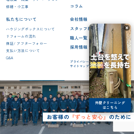
コラム
修繕・小工事
私たちについて
会社情報
スタッフ紹介
ハウジングボックスについて
リフォームの流れ
職人一覧
保証/ アフターフォロー
採用情報
支払い方法について
Q&A
プライバシーポリシー
サイトマップ
© 2026 Housing-box Inc.
外壁クリーニング
はこちら
お客様の
『ずっと安心』
のために